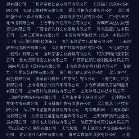
易有限公司
广州鼎皇餐饮企业管理有限公司
长汀福丰信息科技有
限公司
智敏安防科技有限公司
霍邱县振兴米业有限公司
北京尊
唯盈全企业管理有限公司
北京鑫海安杰科贸有限公司
广州抖爱文
化传播有限公司
太仓市华兴包装制品有限公司
深圳市高达供应链
管理有限公司
广西读霸凡灯文化发展有限公司
青岛黑度广告有限
公司
云南云互商务有限公司
多盟智胜网络技术（北京）有限公司
广州市荔湾区腾蛟起凤茶行
深圳市联爱文化传播有限公司
上海信
骏景网络科技有限公司
深圳市广虹塑胶颜料有限公司
云之家科技
（云南）有限公司
温州荣谦文化传媒有限公司
绍兴安顾门业有限
公司
北京汉院语言文化有限公司
广西新亿消防检测服务有限公司
湖南喜乐乐电器科技有限公司
上海暄嘉卉信息科技有限公司
安徽
九广全景智慧科技有限公司
厦门尊弘信工贸有限公司
北京壹企行
商贸有限公司
腾燊智能科技（广东省）有限公司
上海竹影月科技
有限公司
上海塔典新能源汽车有限公司
太仓市英博教育咨询服务
有限公司
上海宿朴信息科技有限公司
上海沐容芷科技有限公司
上海晖壹网络科技有限公司
东莞市中宇电脑有限公司
长沙图玖界
文化传播有限公司
上海魅菁广告有限责任公司
北京揽承月科技有
限公司
深圳市博思堂投资管理有限公司
海南电影网
上海似勃科
技有限公司
北京云盛娅星信息咨询有限公司
上海阿斯沃特企业发
展有限公司
深圳市忠晨科技有限公司
陕西万唯教育传媒有限公司
营口美欣办公用品有限公司
天气预报
唐山冀联人力资源服务有限
公司
北京德羽宏科技有限公司
青岛宏展畅航商贸有限公司
河北